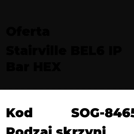
Oferta
Stairville BEL6 IP
Bar HEX
Kod
SOG-846
Rodzaj skrzyni