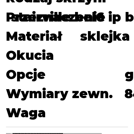
Przeznaczenie
stairville bel6 ip 
Materiał
sklejka
Okucia
Opcje
g
Wymiary zewn.
8
Waga