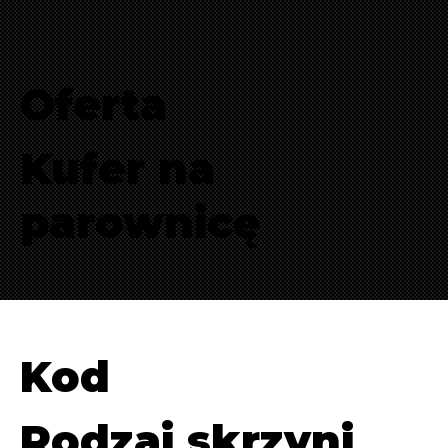
Oferta
Kufer na
parownicę
Kod
Rodzaj skrzyni