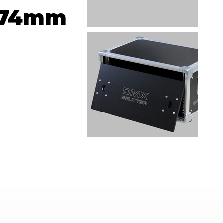
74
mm