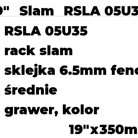
9"
Slam
RSLA 05U
RSLA 05U35
rack slam
sklejka 6.5mm fen
średnie
grawer, kolor
19
"
x
350
m