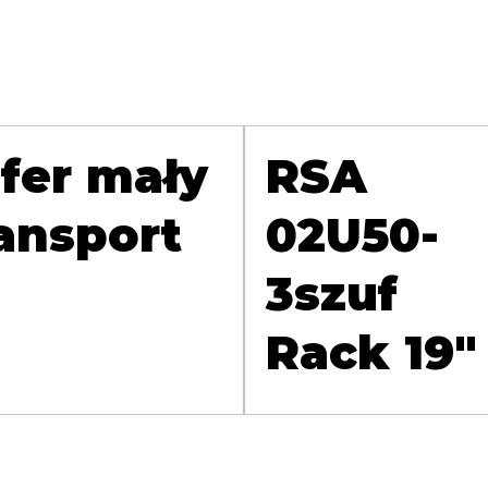
fer mały
RSA
ansport
02U50-
3szuf
Rack 19"