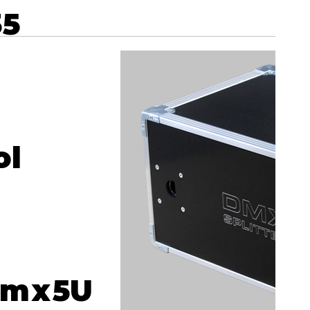
35
ol
m
x
5
U