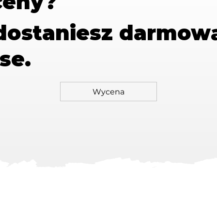
ceny?
 dostaniesz
darmow
se.