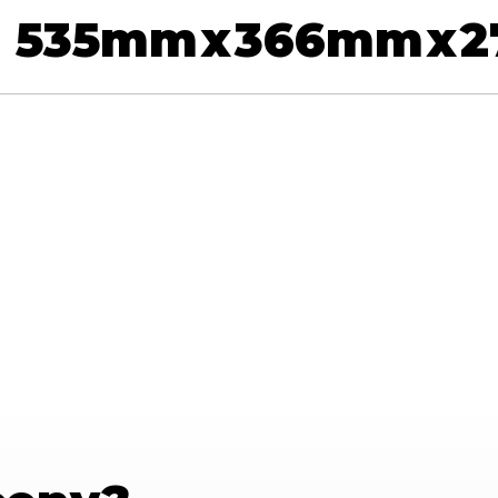
535
mm
x
366
mm
x
2