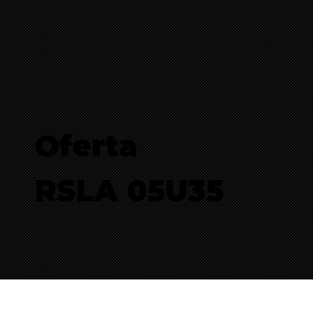
Oferta
RSLA 05U35