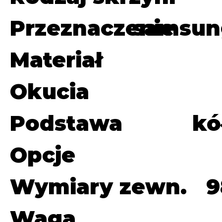
Przeznaczenie
samsung
Materiał
Okucia
Podstawa
kó
Opcje
Wymiary zewn.
9
Waga