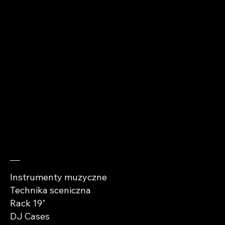
+48 510 912 979
kontakt@abra-
cases.pl
Sprawdź
Instrumenty muzyczne
Technika sceniczna
Rack 19"
DJ Cases