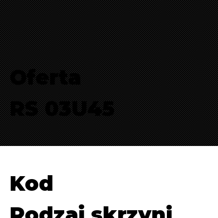
Oferta
RS 03U45
Kod
Rodzaj skrzyni