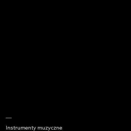
Wolności 49A
+48 510 912 979
kontakt@abra-
cases.pl
Sprawdź
Instrumenty muzyczne