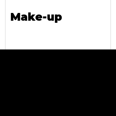
Make-up
Abra Cases
Andrzej
Sokołowski
11-430 Korsze, ul.