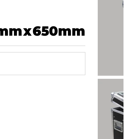
mm
x
650
mm