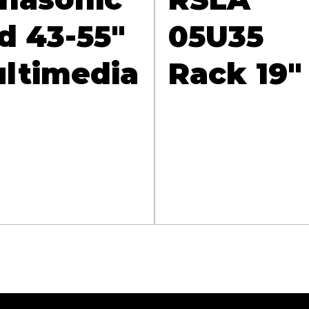
d 43-55"
05U35
ltimedia
Rack 19"