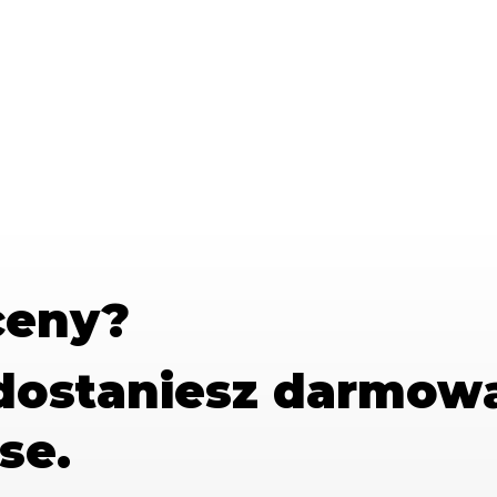
ceny?
 dostaniesz
darmow
se.