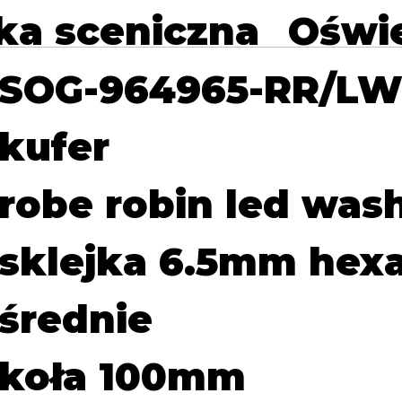
ka sceniczna
Oświe
SOG-964965-RR/L
kufer
robe robin led wash
sklejka 6.5mm hex
średnie
koła 100mm