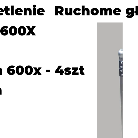
tlenie
Ruchome g
W600X
 600x - 4szt
a