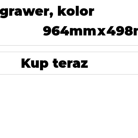
grawer, kolor
964
mm
x
498
Kup teraz