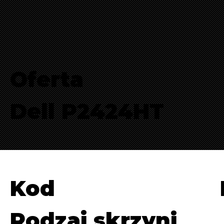
Oferta
Dell P2424HT
Kod
Rodzaj skrzyni