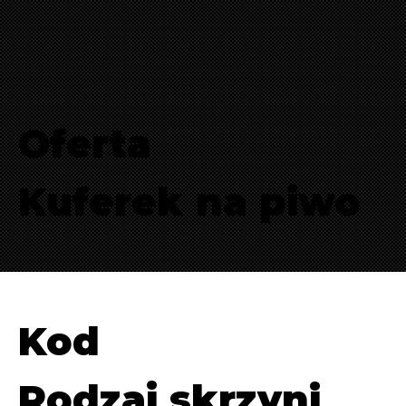
Oferta
Kuferek na piwo
Kod
Rodzaj skrzyni