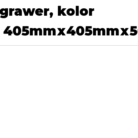
grawer, kolor
405
mm
x
405
mm
x