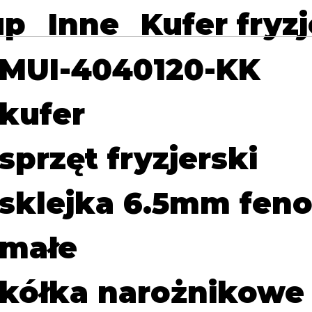
up
Inne
Kufer fryzj
MUI-4040120-KK
kufer
sprzęt fryzjerski
sklejka 6.5mm feno
małe
kółka narożnikow