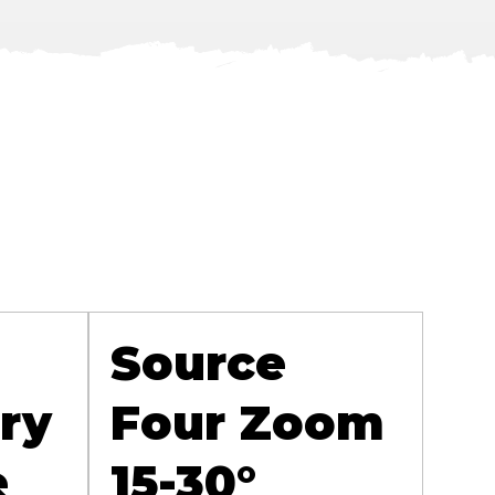
Source
ry
Four Zoom
e
15-30°