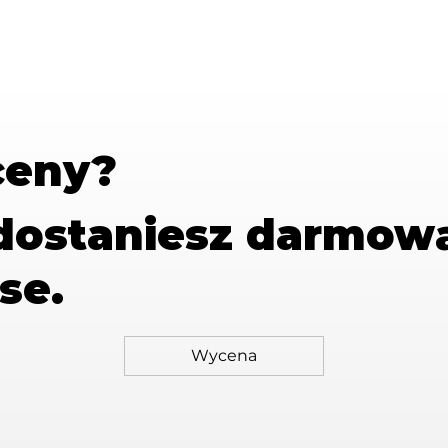
ceny?
 dostaniesz
darmow
se.