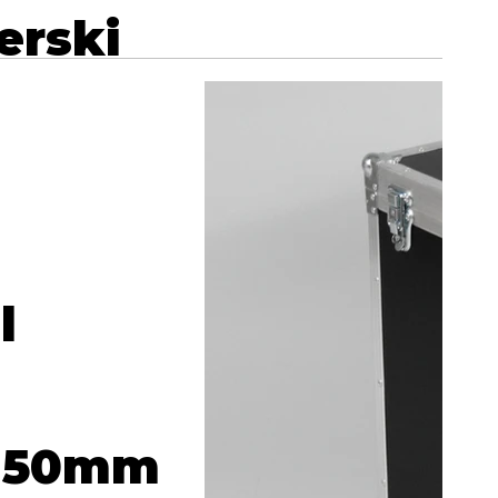
erski
l
e 50mm