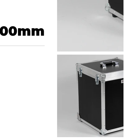
500
mm