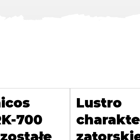
icos
Lustro
K-700
charakte
zostałe
zatorski