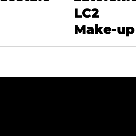
LC2
Make-up
zej Sokołowski
. Wolności 49A