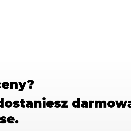
ceny?
 dostaniesz
darmow
se.