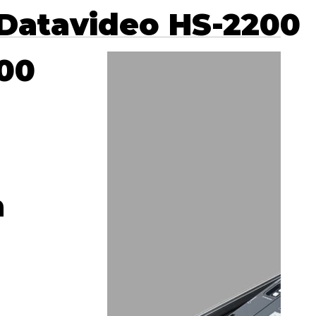
Datavideo HS-2200
00
a