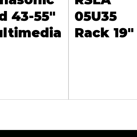
d 43-55"
05U35
ltimedia
Rack 19"