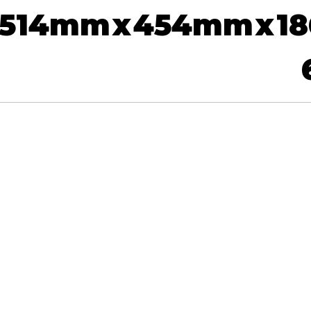
514
mm
x
454
mm
x
18