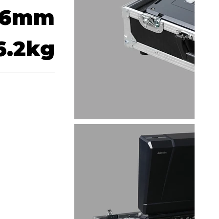
6
mm
6.2
kg