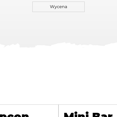
pcon
Mini Bar