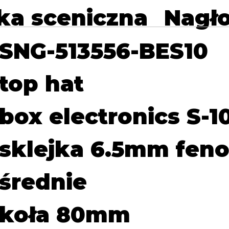
ka sceniczna
Nagło
SNG-513556-BES10
top hat
box electronics S-10
sklejka 6.5mm feno
średnie
koła 80mm