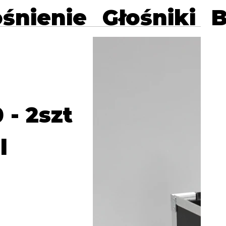
śnienie
Głośniki
B
 - 2szt
l