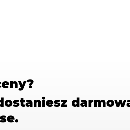
ceny?
 dostaniesz
darmow
se.