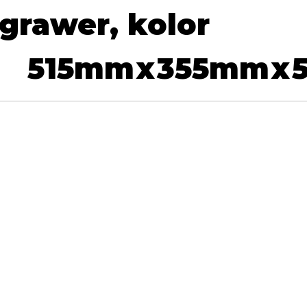
grawer, kolor
515
mm
x
355
mm
x