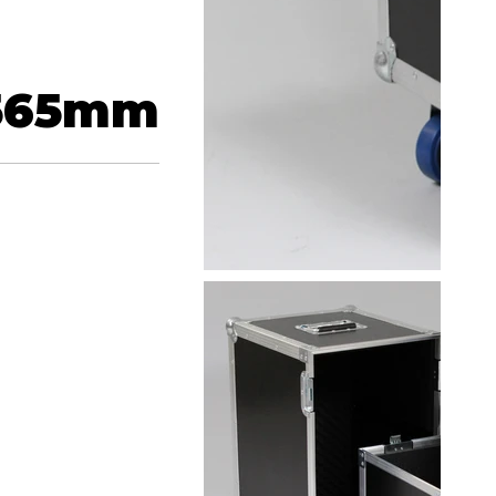
565
mm