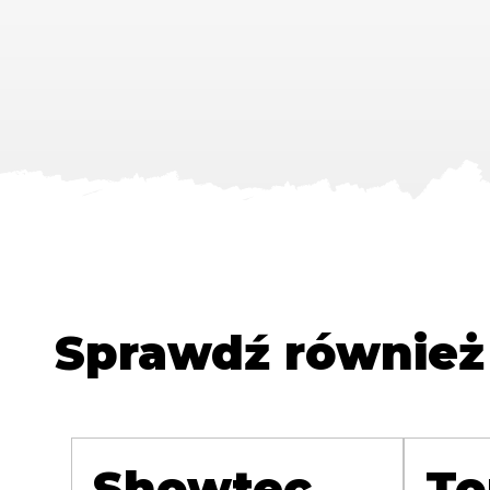
Sprawdź również
Showtec
To