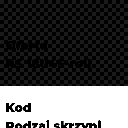
Oferta
RS 18U45-roll
Kod
Rodzaj skrzyni