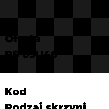
Oferta
RS 05U40
Kod
Rodzaj skrzyni