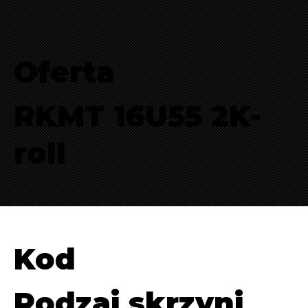
Oferta
RKMT 16U55 2K-
roll
Kod
Rodzaj skrzyni