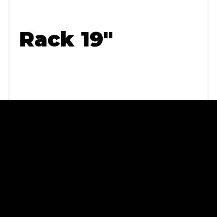
Rack 19"
Abra Cases
Andrzej
Sokołowski
11-430 Korsze, ul.