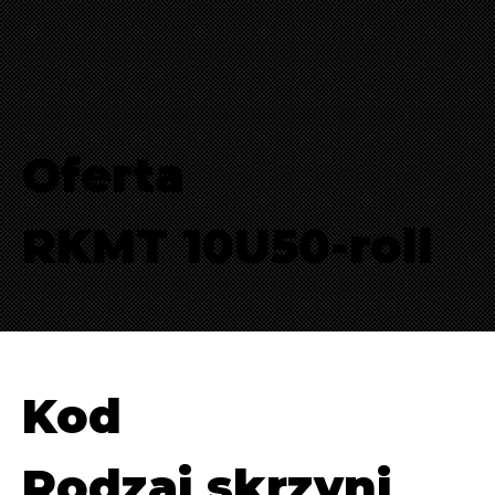
Oferta
RKMT 10U50-roll
Kod
Rodzaj skrzyni