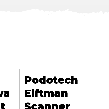
Podotech
wa
Elftman
t
Scanner