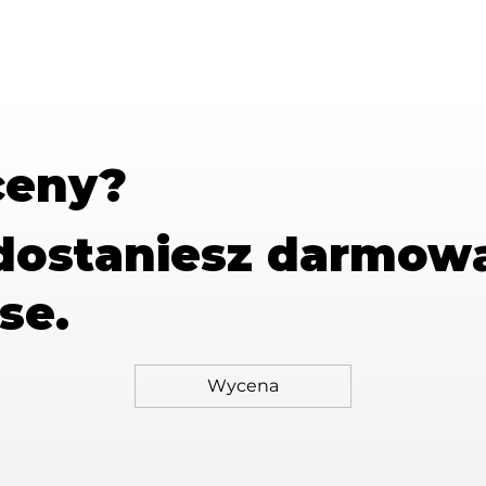
ceny?
 dostaniesz
darmow
se.