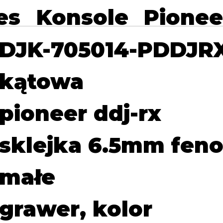
es
Konsole
Pionee
DJK-705014-PDDJR
kątowa
pioneer ddj-rx
sklejka 6.5mm feno
małe
grawer, kolor