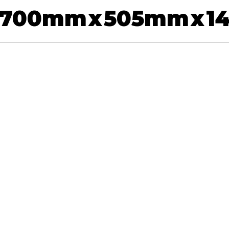
700
mm
x
505
mm
x
1