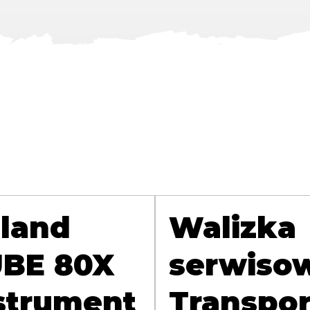
land
Walizka
BE 80X
serwiso
strument
Transpor