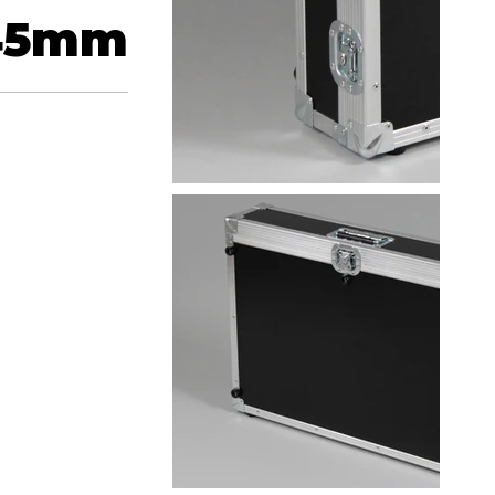
45
mm