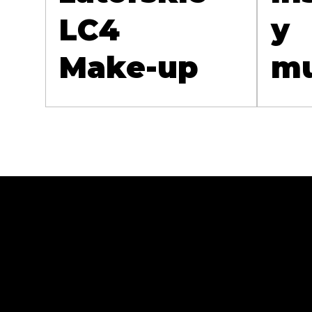
LC4
y
Make-up
mu
Abra Cases Andr
11-430 Korsze, ul