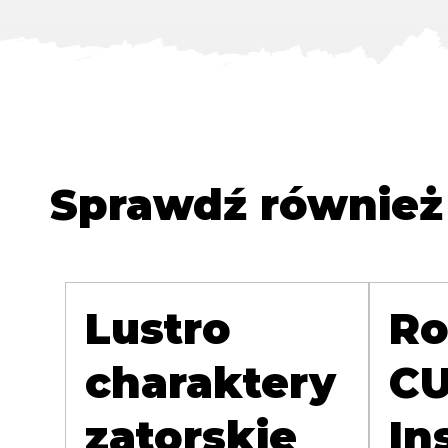
Sprawdź również
Lustro
Ro
charaktery
CU
zatorskie
In