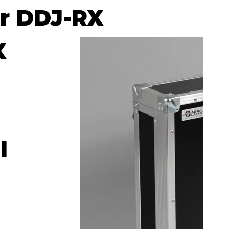
r DDJ-RX
X
l