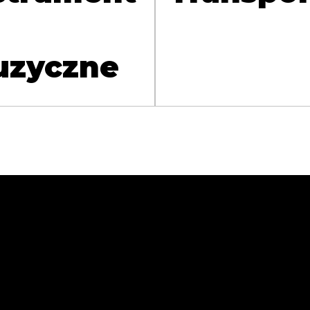
zyczne
zej Sokołowski
. Wolności 49A