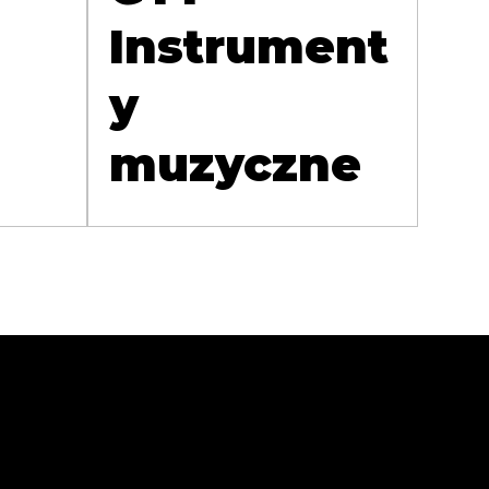
Instrument
y
muzyczne
Sprawdź
Zaobse