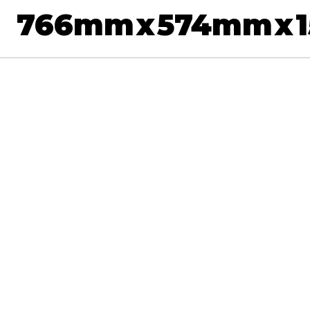
766
mm
x
574
mm
x