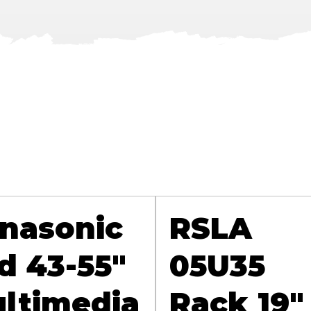
nasonic
RSLA
d 43-55"
05U35
ltimedia
Rack 19"