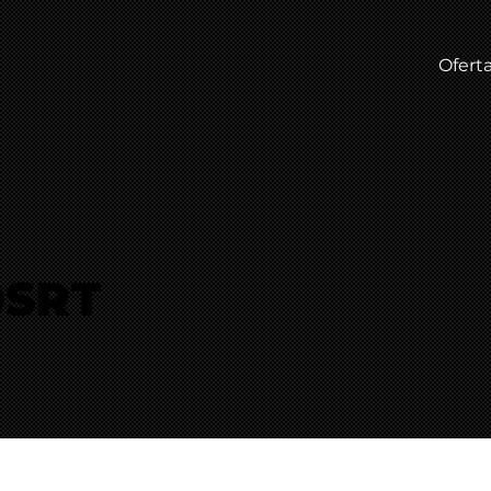
Ofert
0SRT