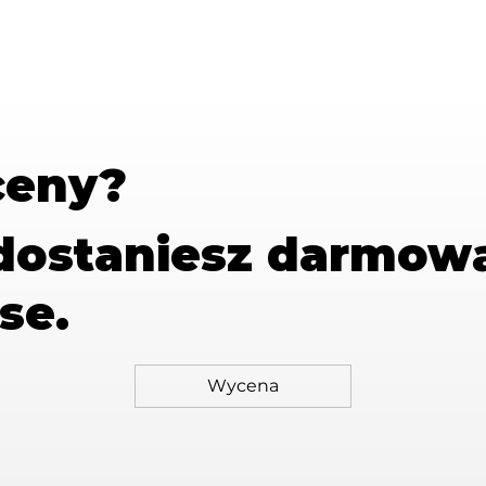
ceny?
 dostaniesz
darmow
se.