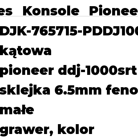
es
Konsole
Pionee
DJK-765715-PDDJ1
kątowa
pioneer ddj-1000srt
sklejka 6.5mm feno
małe
grawer, kolor