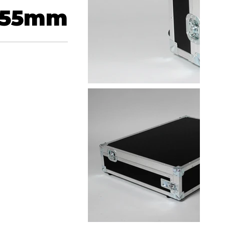
155
mm