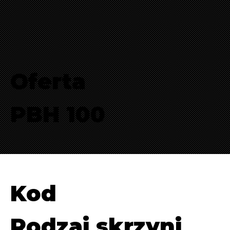
Oferta
PBH 100
Kod
Rodzaj skrzyni