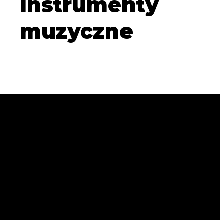
Instrumenty
muzyczne
Abra Cases
Andrzej
Sokołowski
11-430 Korsze, ul.