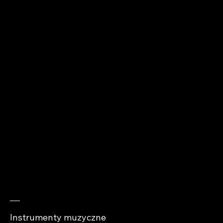
Wolności 49A
+48 510 912 979
kontakt@abra-
cases.pl
Sprawdź
Instrumenty muzyczne