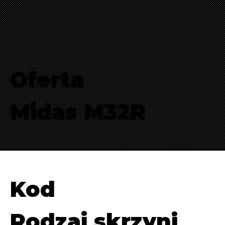
Oferta
Midas M32R
Kod
Rodzaj skrzyni