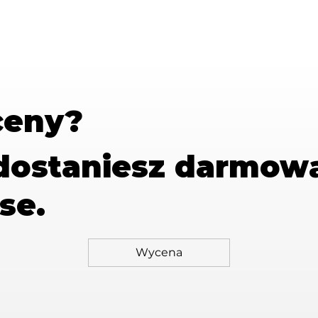
ceny?
 dostaniesz
darmow
se.