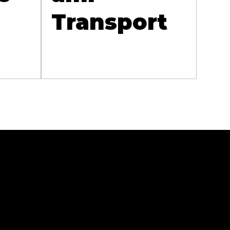
Transport
Sprawdź
Zaobse