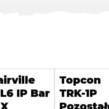
airville
Topcon
L6 IP Bar
TRK-1P
EX
Pozostał