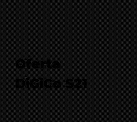
Oferta
DiGiCo S21