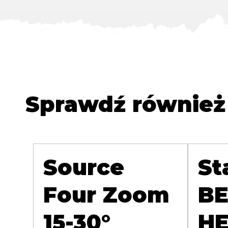
Sprawdź również
Source
St
Four Zoom
BE
15-30°
H