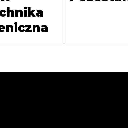
chnika
eniczna
zej Sokołowski
. Wolności 49A