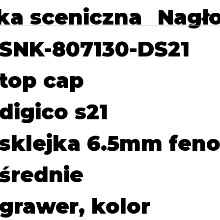
ka sceniczna
Nagło
SNK-807130-DS21
top cap
digico s21
sklejka 6.5mm feno
średnie
grawer, kolor