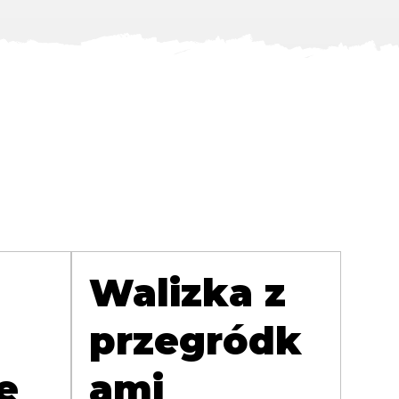
Walizka z
przegródk
e
ami