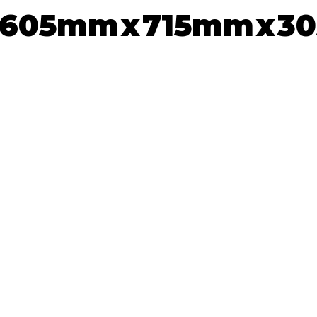
605
mm
x
715
mm
x
30