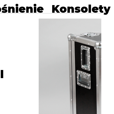
śnienie
Konsolety
l