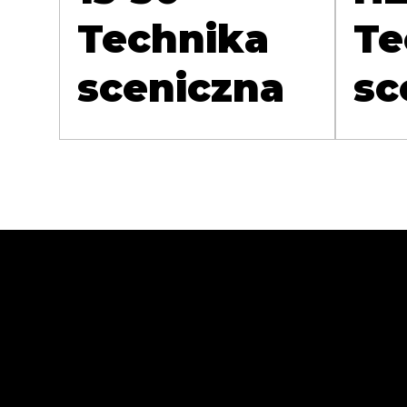
Technika
Te
sceniczna
sc
Abra Cases Andr
11-430 Korsze, ul