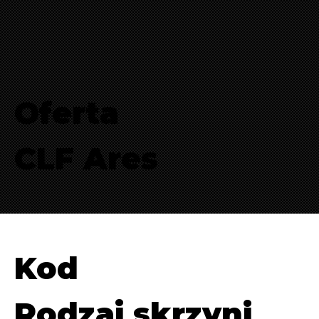
Oferta
CLF Ares
Kod
Rodzaj skrzyni