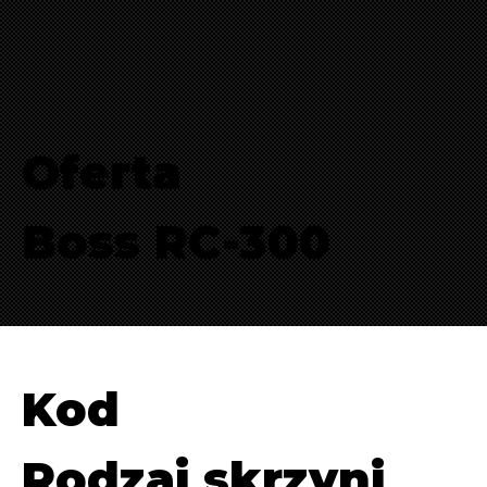
Oferta
Boss RC-300
Kod
Rodzaj skrzyni