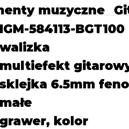
menty muzyczne
Gi
IGM-584113-BGT100
walizka
multiefekt gitarow
sklejka 6.5mm feno
małe
grawer, kolor