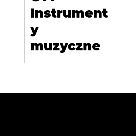
Instrument
y
muzyczne
Sprawdź
Zaobse