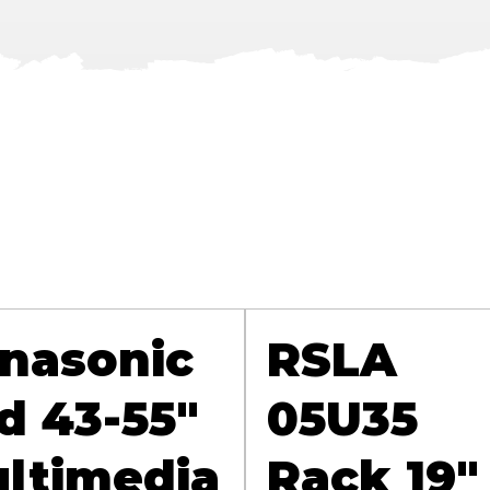
nasonic
RSLA
d 43-55"
05U35
ltimedia
Rack 19"