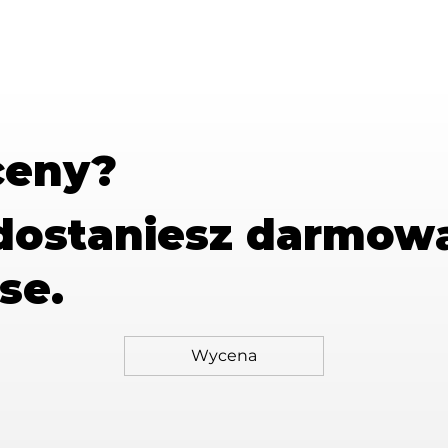
ceny?
 dostaniesz
darmow
se.