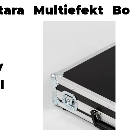
tara
Multiefekt
Bo
y
l