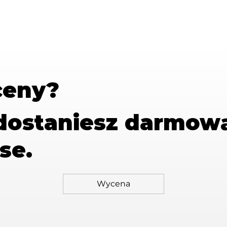
ceny?
 dostaniesz
darmow
se.