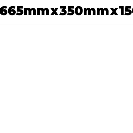
665
mm
x
350
mm
x
1