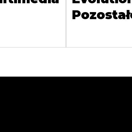
Pozostał
zej Sokołowski
. Wolności 49A