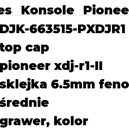
es
Konsole
Pionee
DJK-663515-PXDJR1
top cap
pioneer xdj-r1-II
sklejka 6.5mm feno
średnie
grawer, kolor