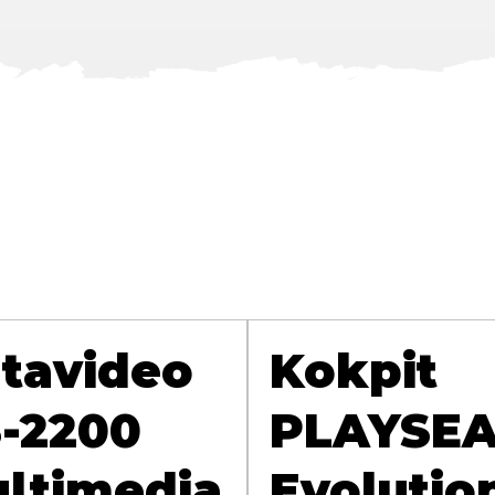
tavideo
Kokpit
-2200
PLAYSE
ltimedia
Evolutio