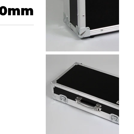
50
mm