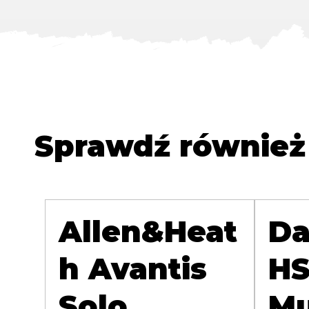
Sprawdź również
Allen&Heat
Da
h Avantis
HS
Solo
Mu