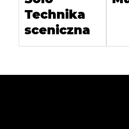
Technika
sceniczna
Abra Cases Andr
11-430 Korsze, ul