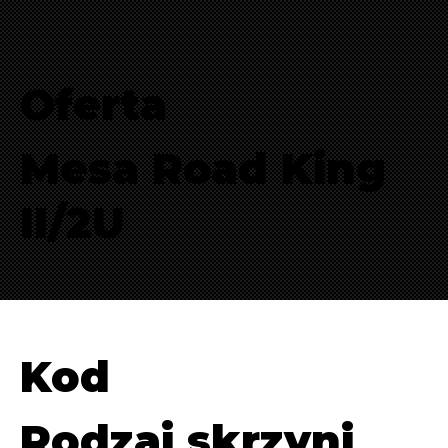
Oferta
Mesa Road King
II/2U
Kod
Rodzaj skrzyni