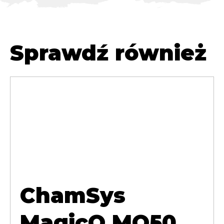
Sprawdź również
ChamSys
MagicQ MQ50