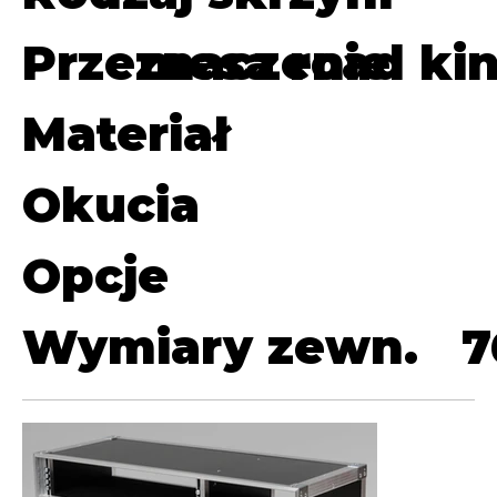
Przeznaczenie
mesa road king
Materiał
Okucia
Opcje
Wymiary zewn.
7