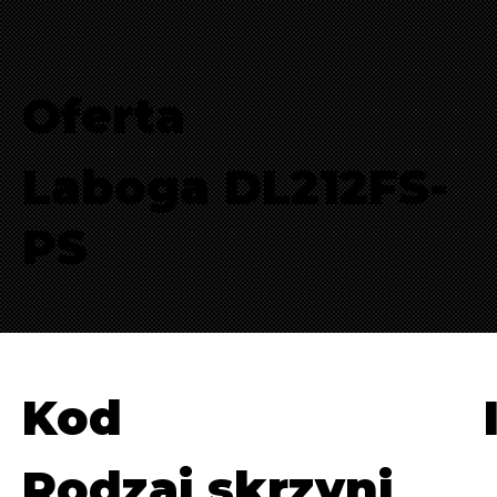
Oferta
Laboga DL212FS-
PS
Kod
Rodzaj skrzyni