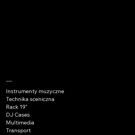
+48 510 912 979
kontakt@abra-
cases.pl
Sprawdź
Instrumenty muzyczne
Technika sceniczna
Rack 19"
DJ Cases
Multimedia
Transport