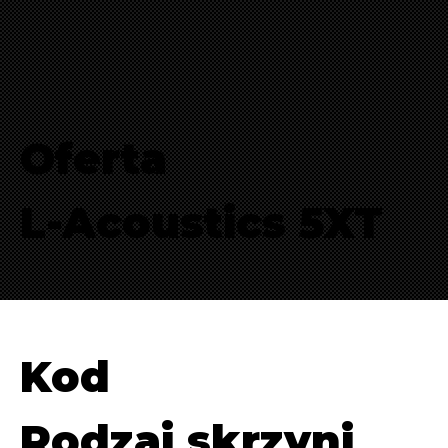
Oferta
L-Acoustics 5XT
Kod
Rodzaj skrzyni