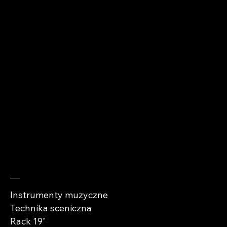
+48 510 912 979
kontakt@abra-
cases.pl
Sprawdź
Instrumenty muzyczne
Technika sceniczna
Rack 19"