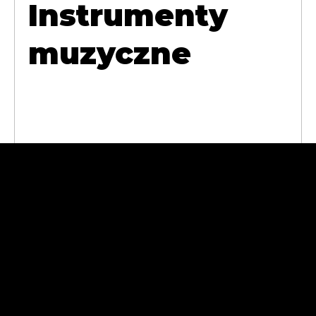
Instrumenty
muzyczne
Abra Cases
Andrzej
Sokołowski
11-430 Korsze, ul.