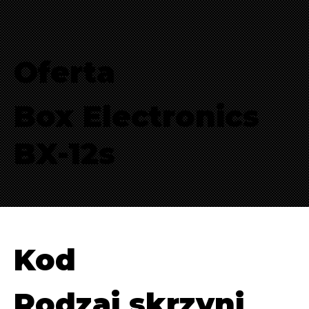
Oferta
Box Electronics
BX-12s
Kod
Rodzaj skrzyni