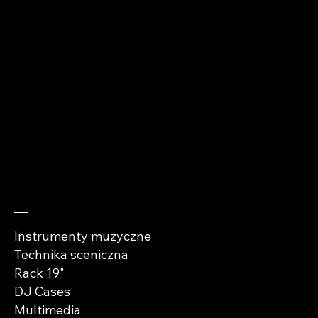
+48 510 912 979
kontakt@abra-
cases.pl
Sprawdź
Instrumenty muzyczne
Technika sceniczna
Rack 19"
DJ Cases
Multimedia